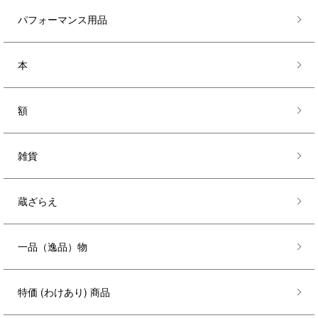
パフォーマンス用品
本
額
雑貨
蔵ざらえ
一品（逸品）物
特価 (わけあり) 商品