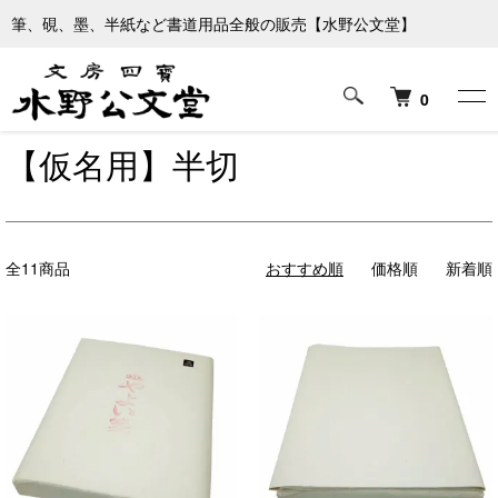
筆、硯、墨、半紙など書道用品全般の販売【水野公文堂】
ホーム
書道紙
【仮名用】半切
0
【仮名用】半切
全11商品
おすすめ順
価格順
新着順