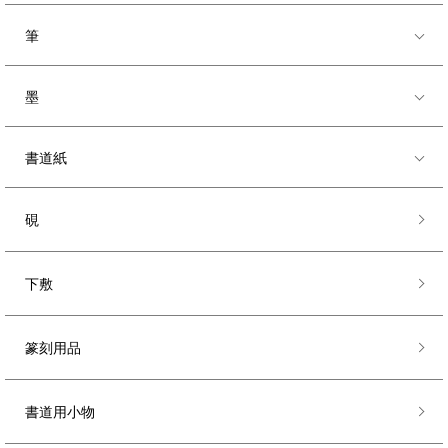
筆
墨
書道紙
硯
下敷
篆刻用品
書道用小物