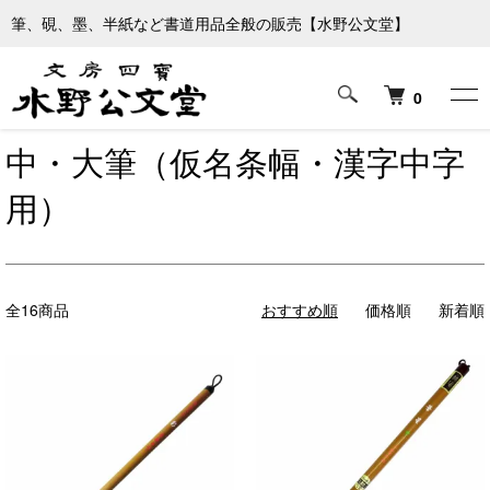
筆、硯、墨、半紙など書道用品全般の販売【水野公文堂】
ホーム
筆
中・大筆（仮名条幅・漢字中字用）
0
中・大筆（仮名条幅・漢字中字
用）
全16商品
おすすめ順
価格順
新着順