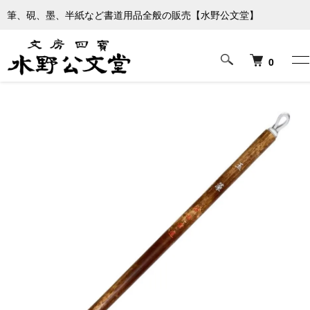
筆、硯、墨、半紙など書道用品全般の販売【水野公文堂】
ホーム
筆
小筆（漢字・実用書用）
0