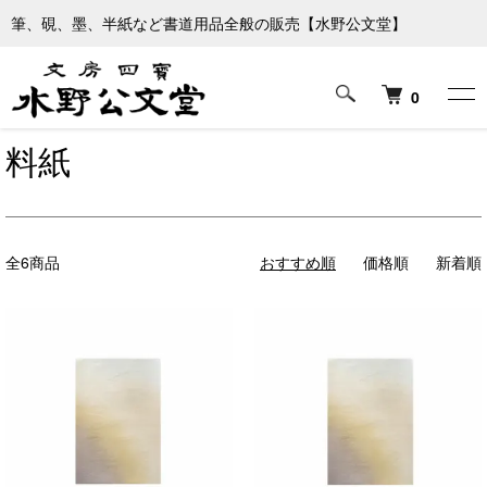
筆、硯、墨、半紙など書道用品全般の販売【水野公文堂】
ホーム
書道紙
料紙
0
料紙
全6商品
おすすめ順
価格順
新着順